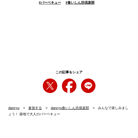
#
バーベキュー
#
食いしん坊倶楽部
この記事をシェア
dancyu
参加する
dancyu食いしん坊俱楽部
みんなで楽しみまし
ょう！ 築地で大人のバーベキュー