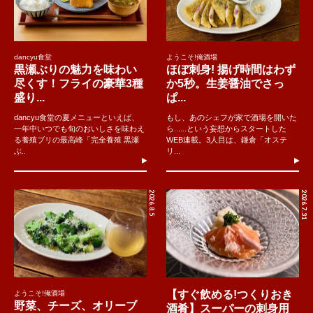
dancyu食堂
ようこそ!俺酒場
黒瀬ぶりの魅力を味わい
ほぼ刺身! 揚げ時間はわず
尽くす！フライの豪華3種
か5秒。生姜醤油でさっ
盛り...
ぱ...
dancyu食堂の夏メニューといえば、
もし、あのシェフが家で酒場を開いた
一年中いつでも旬のおいしさを味わえ
ら......という妄想からスタートした
る養殖ブリの最高峰「完全養殖 黒瀬
WEB連載。3人目は、鎌倉「オステ
ぶ..
リ...
2026.8.5
2026.7.31
【すぐ飲める!つくりおき
ようこそ!俺酒場
野菜、チーズ、オリーブ
酒肴】スーパーの刺身用