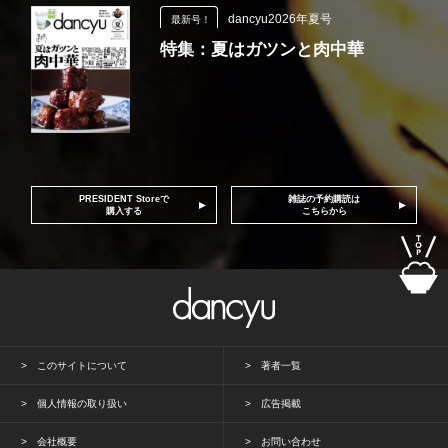
dancyu2026年夏号
最新号！
特集：夏はガツンと肉中華
PRESIDENT Storeで
雑誌の予約購読は
購入する
こちらから
このサイトについて
著者一覧
個人情報の取り扱い
広告掲載
会社概要
お問い合わせ