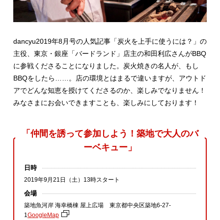
dancyu2019年8月号の人気記事「炭火を上手に使うには？」の
主役、東京・銀座「バードランド」店主の和田利広さんがBBQ
に参戦くださることになりました。炭火焼きの名人が、もし
BBQをしたら……。店の環境とはまるで違いますが、アウトド
アでどんな知恵を授けてくださるのか、楽しみでなりません！
みなさまにお会いできますことも、楽しみにしております！
「仲間を誘って参加しよう！築地で大人のバ
ーベキュー」
日時
2019年9月21日（土）13時スタート
会場
築地魚河岸 海幸橋棟 屋上広場 東京都中央区築地6‐27‐
1
GoogleMap