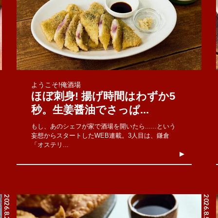
ようこそ!俺酒場
ほぼ刺身! 揚げ時間はわずか5
秒。生姜醤油でさっぱ...
もし、あのシェフが家で酒場を開いたら......という
妄想からスタートしたWEB連載。3人目は、鎌倉
「オステリ...
2026.8.2
2026.8.5