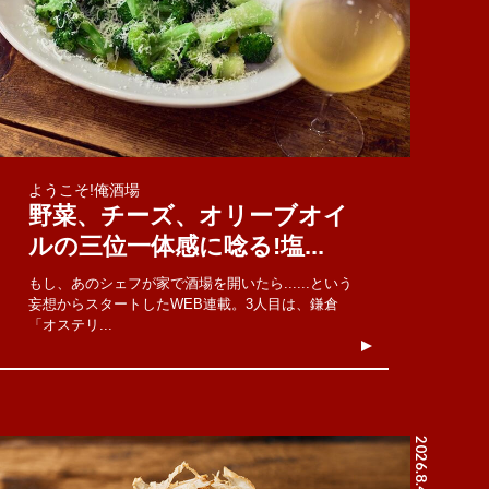
ようこそ!俺酒場
野菜、チーズ、オリーブオイ
ルの三位一体感に唸る!塩...
もし、あのシェフが家で酒場を開いたら......という
妄想からスタートしたWEB連載。3人目は、鎌倉
「オステリ...
2026.8.4