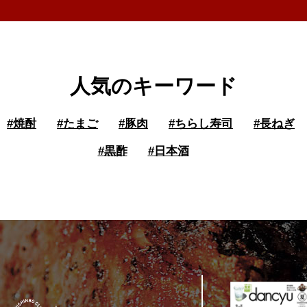
人気のキーワード
#
焼酎
#
たまご
#
豚肉
#
ちらし寿司
#
長ねぎ
#
黒酢
#
日本酒