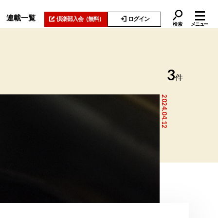
連載一覧
倶楽部入会
（無料）
ログイン
検索
メニュー
3
件
2024.04.12