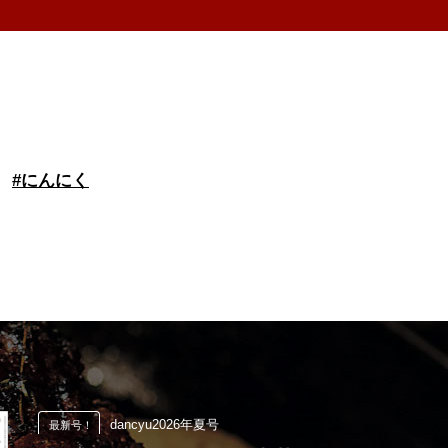
#
にんにく
dancyu2026年夏号
最新号！