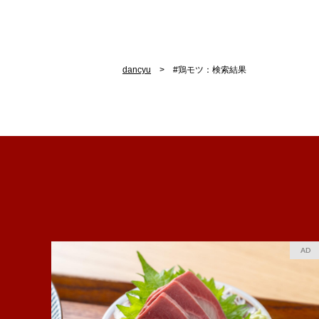
dancyu
#鶏モツ：検索結果
AD