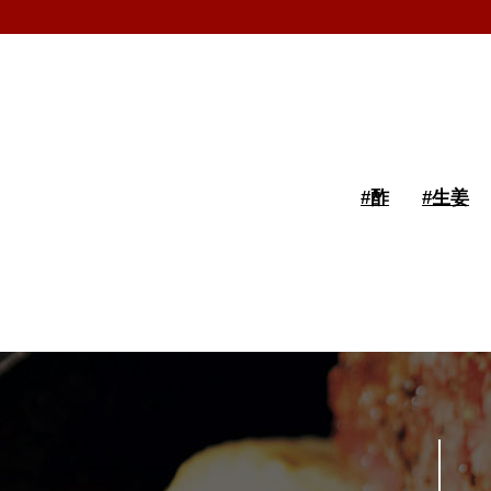
#
酢
#
生姜