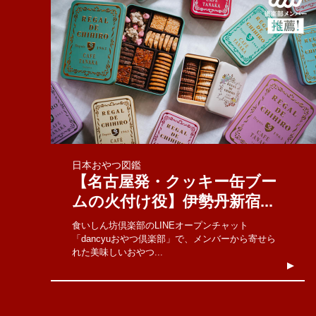
日本おやつ図鑑
【名古屋発・クッキー缶ブー
ムの火付け役】伊勢丹新宿...
食いしん坊倶楽部のLINEオープンチャット
「dancyuおやつ倶楽部」で、メンバーから寄せら
れた美味しいおやつ...