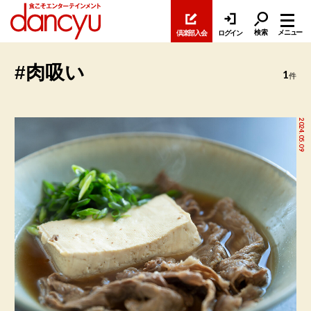
検索
メニュー
倶楽部入会
ログイン
#肉吸い
1
件
2024.05.09