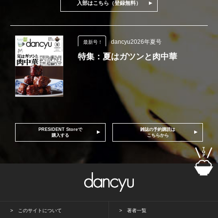
入部はこちら（登録無料）
dancyu2026年夏号
最新号！
特集：夏はガツンと肉中華
PRESIDENT Storeで
雑誌の予約購読は
購入する
こちらから
このサイトについて
著者一覧