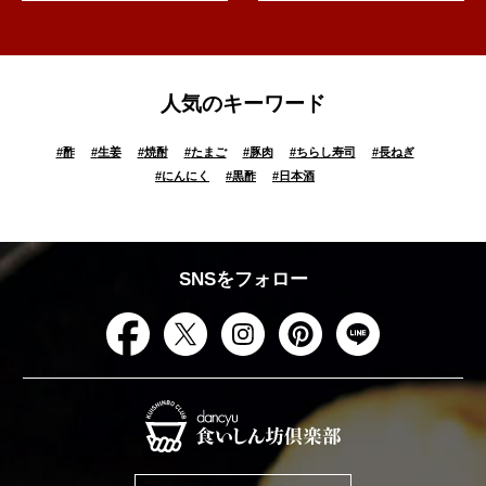
人気のキーワード
#
酢
#
生姜
#
焼酎
#
たまご
#
豚肉
#
ちらし寿司
#
長ねぎ
#
にんにく
#
黒酢
#
日本酒
SNSをフォロー