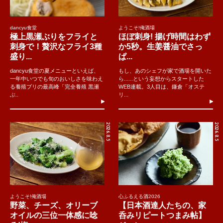
dancyu食堂
ようこそ!俺酒場
極上黒瀬ぶりをフライと
ほぼ刺身! 揚げ時間はわず
刺身で！贅沢なフライ3種
か5秒。生姜醤油でさっ
盛り...
ぱ...
dancyu食堂の夏メニューといえば、
もし、あのシェフが家で酒場を開いた
一年中いつでも旬のおいしさを味わえ
ら......という妄想からスタートした
る養殖ブリの最高峰「完全養殖 黒瀬
WEB連載。3人目は、鎌倉「オステ
ぶ..
リ...
2026.8.5
2026.8.5
ようこそ!俺酒場
心ふるえる酒2026
野菜、チーズ、オリーブ
【日本酒達人たちの、家
オイルの三位一体感に唸
呑みリピートつまみ帖】