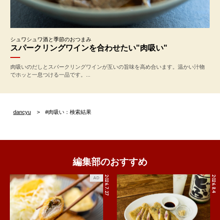
シュワシュワ酒と季節のおつまみ
スパークリングワインを合わせたい"肉吸い"
肉吸いのだしとスパークリングワインが互いの旨味を高め合います。温かい汁物
でホッと一息つける一品です。...
dancyu
#肉吸い：検索結果
編集部のおすすめ
2026.7.27
2026.8.4
AD