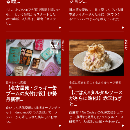
る!塩...
ジョン...
もし、あのシェフが家で酒場を開いた
日本酒を愛飲し、日々楽しんでいる日
ら......という妄想からスタートした
本酒ライターさんたちに、家でつく
WEB連載。3人目は、鎌倉「オステ
る“テッパンつまみ”を教えていただ...
リ...
2026.8.2
2026.8.4
日本おやつ図鑑
食卓に革命を起こすタルタルソース研究
【名古屋発・クッキー缶
所
【ごはん×タルタルソース
ブームの火付け役】伊勢
がさらに進化!】赤玉ねぎ
丹新宿...
と...
食いしん坊倶楽部のLINEオープンチャ
ット「dancyuおやつ倶楽部」で、メ
西麻布「No Code」の米澤文雄シェフ
ンバーから寄せられた美味しいおや
と、(勝手に)発足した“タルタルソース
つ...
研究所”。大好評の白飯と合わせて..