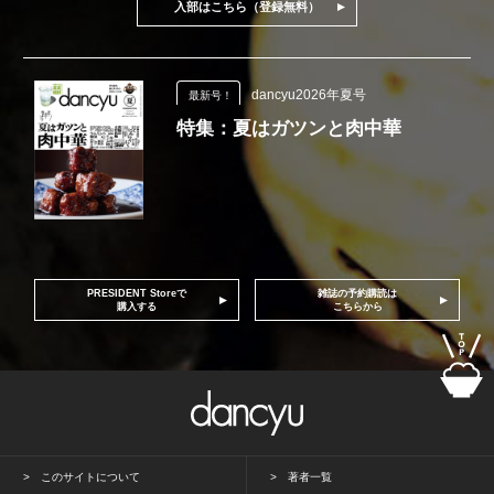
入部はこちら（登録無料）
dancyu2026年夏号
最新号！
特集：夏はガツンと肉中華
PRESIDENT Storeで
雑誌の予約購読は
購入する
こちらから
このサイトについて
著者一覧