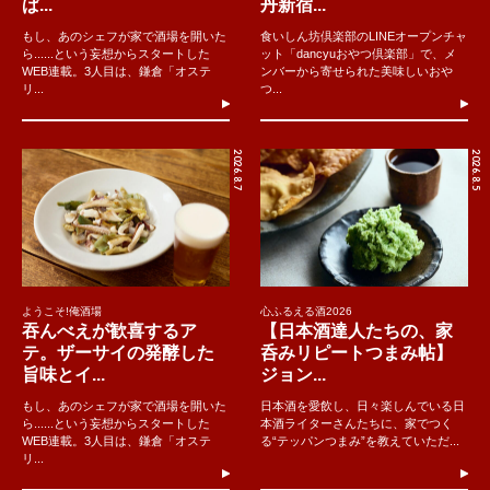
ぱ...
丹新宿...
もし、あのシェフが家で酒場を開いた
食いしん坊倶楽部のLINEオープンチャ
ら......という妄想からスタートした
ット「dancyuおやつ倶楽部」で、メ
WEB連載。3人目は、鎌倉「オステ
ンバーから寄せられた美味しいおや
リ...
つ...
2026.8.7
2026.8.5
ようこそ!俺酒場
心ふるえる酒2026
吞んべえが歓喜するア
【日本酒達人たちの、家
テ。ザーサイの発酵した
呑みリピートつまみ帖】
旨味とイ...
ジョン...
もし、あのシェフが家で酒場を開いた
日本酒を愛飲し、日々楽しんでいる日
ら......という妄想からスタートした
本酒ライターさんたちに、家でつく
WEB連載。3人目は、鎌倉「オステ
る“テッパンつまみ”を教えていただ...
リ...