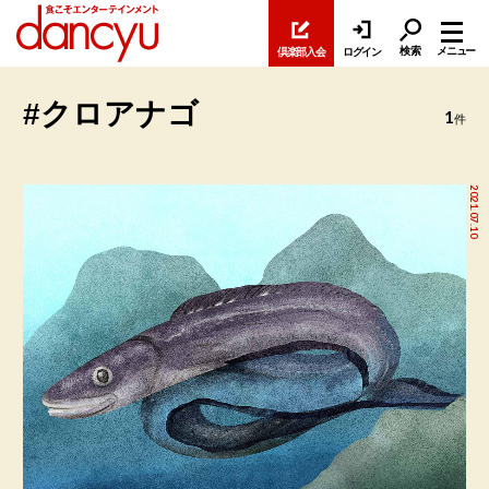
検索
メニュー
倶楽部入会
ログイン
#クロアナゴ
1
件
2021.07.10