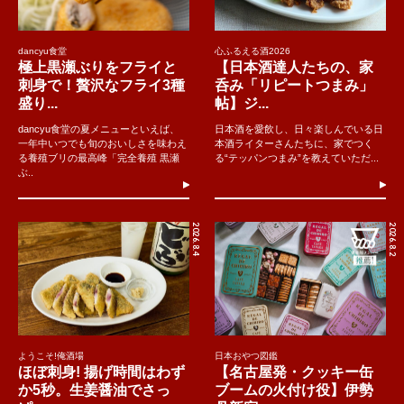
dancyu食堂
心ふるえる酒2026
極上黒瀬ぶりをフライと
【日本酒達人たちの、家
刺身で！贅沢なフライ3種
呑み「リピートつまみ」
盛り...
帖】ジ...
dancyu食堂の夏メニューといえば、
日本酒を愛飲し、日々楽しんでいる日
一年中いつでも旬のおいしさを味わえ
本酒ライターさんたちに、家でつく
る養殖ブリの最高峰「完全養殖 黒瀬
る“テッパンつまみ”を教えていただ...
ぶ..
2026.8.4
2026.8.2
ようこそ!俺酒場
日本おやつ図鑑
ほぼ刺身! 揚げ時間はわず
【名古屋発・クッキー缶
か5秒。生姜醤油でさっ
ブームの火付け役】伊勢