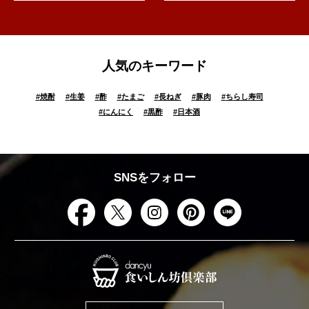
人気のキーワード
#
焼酎
#
生姜
#
酢
#
たまご
#
長ねぎ
#
豚肉
#
ちらし寿司
#
にんにく
#
黒酢
#
日本酒
SNSをフォロー