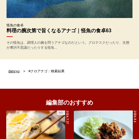
怪魚の食卓
料理の腕次第で旨くなるアナゴ｜怪魚の食卓63
その怪魚は、調理人の腕を問うアナゴなのだという。グロテスクだったり、生態
が摩訶不思議だったりする怪魚...
dancyu
#クロアナゴ：検索結果
編集部のおすすめ
2026.7.27
2026.8.6
AD