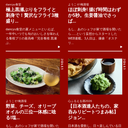
dancyu食堂
ようこそ!俺酒場
極上黒瀬ぶりをフライと
ほぼ刺身! 揚げ時間はわず
刺身で！贅沢なフライ3種
か5秒。生姜醤油でさっ
盛り...
ぱ...
dancyu食堂の夏メニューといえば、
もし、あのシェフが家で酒場を開いた
一年中いつでも旬のおいしさを味わえ
ら......という妄想からスタートした
る養殖ブリの最高峰「完全養殖 黒瀬
WEB連載。3人目は、鎌倉「オステ
ぶ..
リ...
2026.8.5
2026.8.5
ようこそ!俺酒場
心ふるえる酒2026
野菜、チーズ、オリーブ
【日本酒達人たちの、家
オイルの三位一体感に唸
呑みリピートつまみ帖】
る!塩...
ジョン...
もし、あのシェフが家で酒場を開いた
日本酒を愛飲し、日々楽しんでいる日