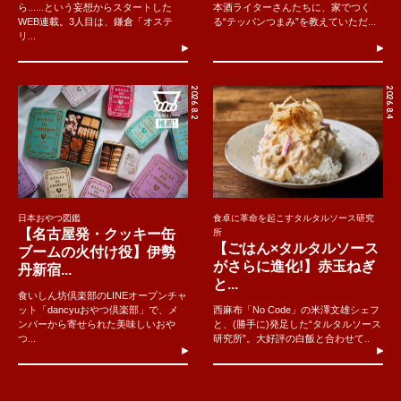
ら......という妄想からスタートした
本酒ライターさんたちに、家でつく
WEB連載。3人目は、鎌倉「オステ
る“テッパンつまみ”を教えていただ...
リ...
2026.8.2
2026.8.4
日本おやつ図鑑
食卓に革命を起こすタルタルソース研究
【名古屋発・クッキー缶
所
【ごはん×タルタルソース
ブームの火付け役】伊勢
がさらに進化!】赤玉ねぎ
丹新宿...
と...
食いしん坊倶楽部のLINEオープンチャ
ット「dancyuおやつ倶楽部」で、メ
西麻布「No Code」の米澤文雄シェフ
ンバーから寄せられた美味しいおや
と、(勝手に)発足した“タルタルソース
つ...
研究所”。大好評の白飯と合わせて..