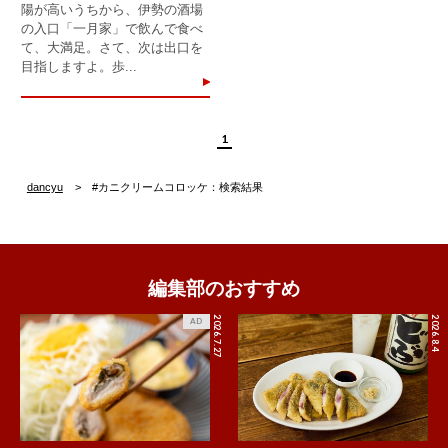
陽が高いうちから、伊勢の酒場
の入口「一月家」で飲んで食べ
て、大満足。さて、次は出口を
目指しますよ。歩...
1
dancyu
#カニクリームコロッケ：検索結果
編集部のおすすめ
2026.7.27
2026.8.4
AD