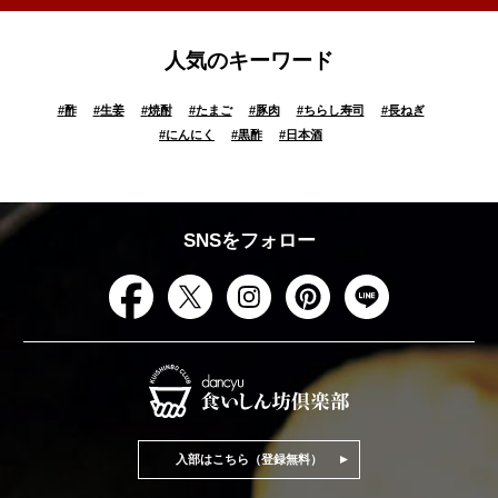
人気のキーワード
#
酢
#
生姜
#
焼酎
#
たまご
#
豚肉
#
ちらし寿司
#
長ねぎ
#
にんにく
#
黒酢
#
日本酒
SNSをフォロー
入部はこちら（登録無料）