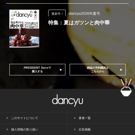
dancyu2026年夏号
最新号！
特集：夏はガツンと肉中華
PRESIDENT Storeで
雑誌の予約購読は
購入する
こちらから
このサイトについて
著者一覧
個人情報の取り扱い
広告掲載