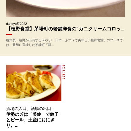
dancyu祭2022
【植野食堂】茅場町の老舗洋食の"カニクリームコロッ...
編集長・植野が出演するBSフジ「日本一ふつうで美味しい植野食堂」のブースで
は、番組に登場した茅場町「新...
2018.11.25
酒場の入口、酒場の出口。
伊勢の〆は「美鈴」で餃子
とビール、土産におにぎ
り。...