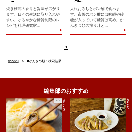
「...
「和...
焼き椎茸の香りと旨味が広がり
大根おろしとポン酢で食べま
ます。日々の生活に取り入れや
す。市販のポン酢には味醂や砂
すい、ゆるやかな糖質制限のレ
糖が入っていて糖質は高め。か
シピを料理研究家...
んきつ類の搾り汁と...
1
dancyu
#かんきつ類：検索結果
編集部のおすすめ
2026.7.27
2026.8.4
AD