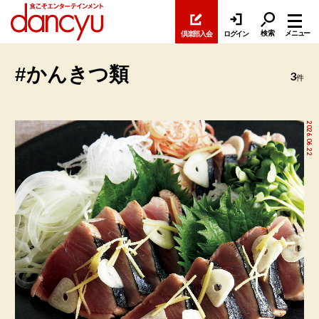
検索
メニュー
倶楽部入会
ログイン
#かんきつ類
3
件
2026.06.22