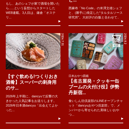
もし、あのシェフが家で酒場を開いた
ら......という妄想からスタートした
西麻布「No Code」の米澤文雄シェフ
WEB連載。3人目は、鎌倉「オステ
と、(勝手に)発足した“タルタルソース
リ...
研究所”。大好評の白飯と合わせて..
2026.7.31
2026.8.2
【すぐ飲める!つくりおき
日本おやつ図鑑
【名古屋発・クッキー缶
酒肴】スーパーの刺身用
ブームの火付け役】伊勢
のサ...
丹新宿...
2026年上半期に、dancyuで反響の大
きかった人気記事をお送りします。
食いしん坊倶楽部のLINEオープンチャ
2026年日本酒dancyu「出会えてよか
ット「dancyuおやつ倶楽部」で、メ
った...
ンバーから寄せられた美味しいおや
つ...