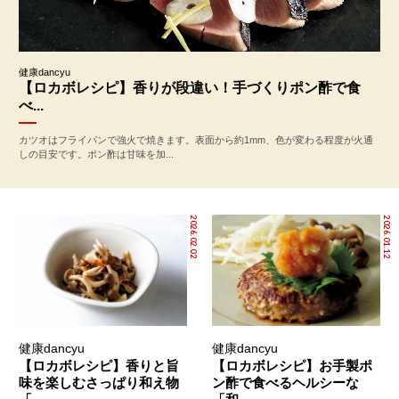
健康dancyu
【ロカボレシピ】香りが段違い！手づくりポン酢で食
べ...
カツオはフライパンで強火で焼きます。表面から約1mm、色が変わる程度が火通
しの目安です。ポン酢は甘味を加...
2026.02.02
2026.01.12
健康dancyu
健康dancyu
【ロカボレシピ】香りと旨
【ロカボレシピ】お手製ポ
味を楽しむさっぱり和え物
ン酢で食べるヘルシーな