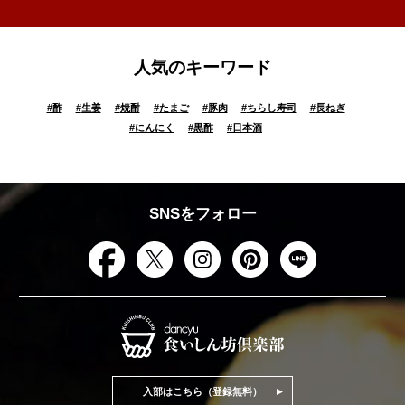
人気のキーワード
#
酢
#
生姜
#
焼酎
#
たまご
#
豚肉
#
ちらし寿司
#
長ねぎ
#
にんにく
#
黒酢
#
日本酒
SNSをフォロー
入部はこちら（登録無料）