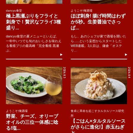
dancyu食堂
ようこそ!俺酒場
極上黒瀬ぶりをフライと
ほぼ刺身! 揚げ時間はわず
刺身で！贅沢なフライ3種
か5秒。生姜醤油でさっ
盛り...
ぱ...
dancyu食堂の夏メニューといえば、
もし、あのシェフが家で酒場を開いた
一年中いつでも旬のおいしさを味わえ
ら......という妄想からスタートした
る養殖ブリの最高峰「完全養殖 黒瀬
WEB連載。3人目は、鎌倉「オステ
ぶ..
リ...
2026.8.5
2026.8.4
ようこそ!俺酒場
食卓に革命を起こすタルタルソース研究
野菜、チーズ、オリーブ
所
【ごはん×タルタルソース
オイルの三位一体感に唸
がさらに進化!】赤玉ねぎ
る!塩...
と...