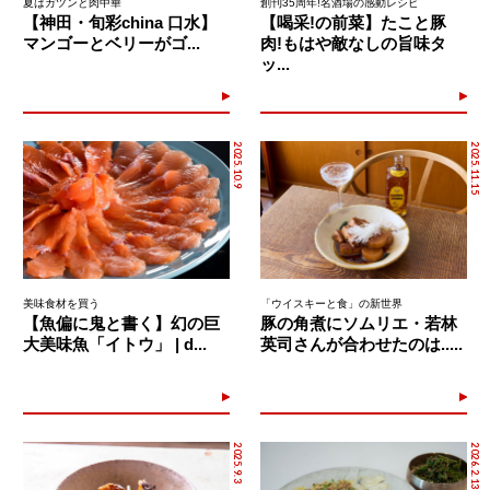
夏はガツンと肉中華
創刊35周年!名酒場の感動レシピ
【神田・旬彩china 口水】
【喝采!の前菜】たこと豚
マンゴーとベリーがゴ...
肉!もはや敵なしの旨味タ
ッ...
2025.10.9
2025.11.15
美味食材を買う
「ウイスキーと食」の新世界
【魚偏に鬼と書く】幻の巨
豚の角煮にソムリエ・若林
大美味魚「イトウ」 | d...
英司さんが合わせたのは.....
2025.9.3
2026.2.13