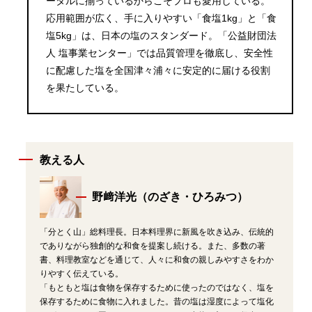
ータルに揃っているからこそプロも愛用している。
応用範囲が広く、手に入りやすい「食塩1kg」と「食
塩5kg」は、日本の塩のスタンダード。「公益財団法
人 塩事業センター」では品質管理を徹底し、安全性
に配慮した塩を全国津々浦々に安定的に届ける役割
を果たしている。
教える人
野﨑洋光（のざき・ひろみつ）
「分とく山」総料理長。日本料理界に新風を吹き込み、伝統的
でありながら独創的な和食を提案し続ける。また、多数の著
書、料理教室などを通じて、人々に和食の親しみやすさをわか
りやすく伝えている。
「もともと塩は食物を保存するために使ったのではなく、塩を
保存するために食物に入れました。昔の塩は湿度によって塩化