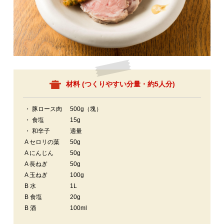
材料 (
つくりやすい分量・約5人分
)
・ 豚ロース肉
500g（塊）
・ 食塩
15g
・ 和辛子
適量
A セロリの葉
50g
A にんじん
50g
A 長ねぎ
50g
A 玉ねぎ
100g
B 水
1L
B 食塩
20g
B 酒
100ml