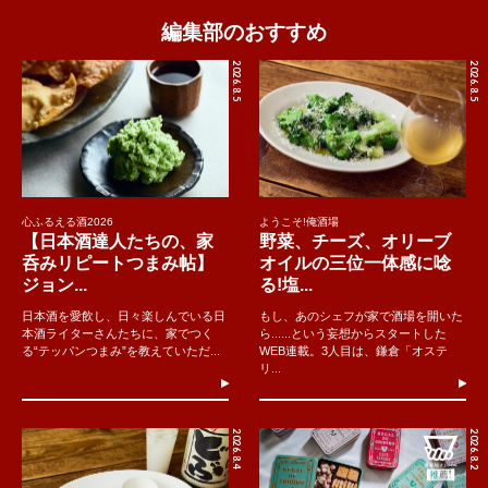
編集部のおすすめ
2026.8.5
2026.8.5
心ふるえる酒2026
ようこそ!俺酒場
【日本酒達人たちの、家
野菜、チーズ、オリーブ
呑みリピートつまみ帖】
オイルの三位一体感に唸
ジョン...
る!塩...
日本酒を愛飲し、日々楽しんでいる日
もし、あのシェフが家で酒場を開いた
本酒ライターさんたちに、家でつく
ら......という妄想からスタートした
る“テッパンつまみ”を教えていただ...
WEB連載。3人目は、鎌倉「オステ
リ...
2026.8.4
2026.8.2