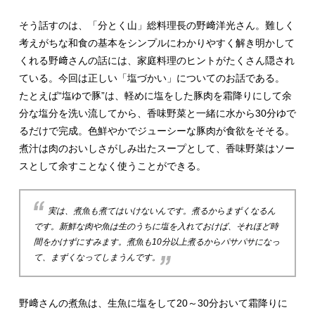
そう話すのは、「分とく山」総料理長の野﨑洋光さん。難しく
考えがちな和食の基本をシンプルにわかりやすく解き明かして
くれる野﨑さんの話には、家庭料理のヒントがたくさん隠され
ている。今回は正しい「塩づかい」についてのお話である。
たとえば“塩ゆで豚”は、軽めに塩をした豚肉を霜降りにして余
分な塩分を洗い流してから、香味野菜と一緒に水から30分ゆで
るだけで完成。色鮮やかでジューシーな豚肉が食欲をそそる。
煮汁は肉のおいしさがしみ出たスープとして、香味野菜はソー
スとして余すことなく使うことができる。
実は、煮魚も煮てはいけないんです。煮るからまずくなるん
です。新鮮な肉や魚は生のうちに塩を入れておけば、それほど時
間をかけずにすみます。煮魚も10分以上煮るからパサパサになっ
て、まずくなってしまうんです。
野﨑さんの煮魚は、生魚に塩をして20～30分おいて霜降りに