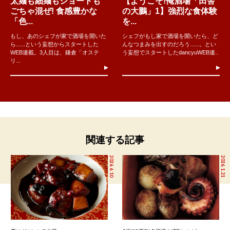
太麺も細麺もショートも
【ようこそ!俺酒場「田舎
ごちゃ混ぜ! 食感豊かな
の大鵬」1】強烈な食体験
「色...
を...
もし、あのシェフが家で酒場を開いた
シェフがもし家で酒場を開いたら、ど
ら......という妄想からスタートした
んなつまみを出すのだろう......。とい
WEB連載。3人目は、鎌倉「オステ
う妄想でスタートしたdancyuWEB連..
リ...
関連する記事
2026.6.10
2026.1.21