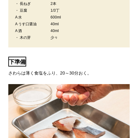
・ 長ねぎ
2本
・ 豆腐
1/3丁
A 水
600ml
A うす口醤油
40ml
A 酒
40ml
・ 木の芽
少々
下準備
さわらは薄く食塩をふり、20～30分おく。