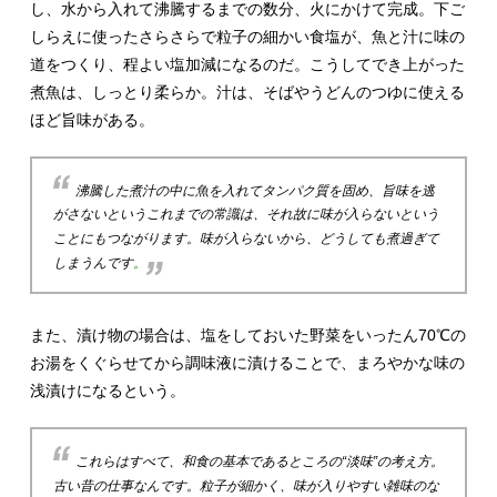
し、水から入れて沸騰するまでの数分、火にかけて完成。下ご
しらえに使ったさらさらで粒子の細かい食塩が、魚と汁に味の
道をつくり、程よい塩加減になるのだ。こうしてでき上がった
煮魚は、しっとり柔らか。汁は、そばやうどんのつゆに使える
ほど旨味がある。
沸騰した煮汁の中に魚を入れてタンパク質を固め、旨味を逃
がさないというこれまでの常識は、それ故に味が入らないという
ことにもつながります。味が入らないから、どうしても煮過ぎて
しまうんです
。
また、漬け物の場合は、塩をしておいた野菜をいったん70℃の
お湯をくぐらせてから調味液に漬けることで、まろやかな味の
浅漬けになるという。
これらはすべて、和食の基本であるところの“淡味”の考え方。
古い昔の仕事なんです。粒子が細かく、味が入りやすい雑味のな