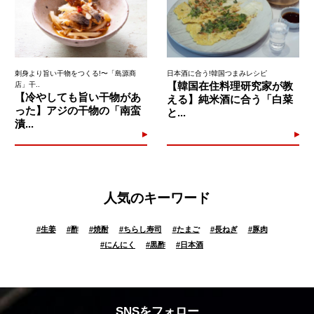
刺身より旨い干物をつくる!〜「島源商
日本酒に合う!韓国つまみレシピ
【韓国在住料理研究家が教
店」干..
【冷やしても旨い干物があ
える】純米酒に合う「白菜
った】アジの干物の「南蛮
と...
漬...
人気のキーワード
#
生姜
#
酢
#
焼酎
#
ちらし寿司
#
たまご
#
長ねぎ
#
豚肉
#
にんにく
#
黒酢
#
日本酒
SNSをフォロー