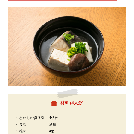
材料 (
4人分
)
・ さわらの切り身
4切れ
・ 食塩
適量
・ 椎茸
4個