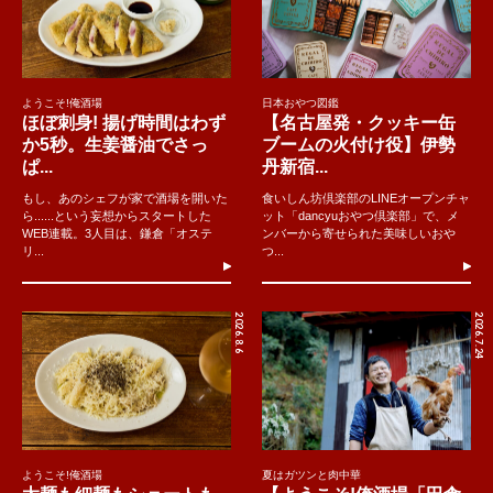
ようこそ!俺酒場
日本おやつ図鑑
ほぼ刺身! 揚げ時間はわず
【名古屋発・クッキー缶
か5秒。生姜醤油でさっ
ブームの火付け役】伊勢
ぱ...
丹新宿...
もし、あのシェフが家で酒場を開いた
食いしん坊倶楽部のLINEオープンチャ
ら......という妄想からスタートした
ット「dancyuおやつ倶楽部」で、メ
WEB連載。3人目は、鎌倉「オステ
ンバーから寄せられた美味しいおや
リ...
つ...
2026.8.6
2026.7.24
ようこそ!俺酒場
夏はガツンと肉中華