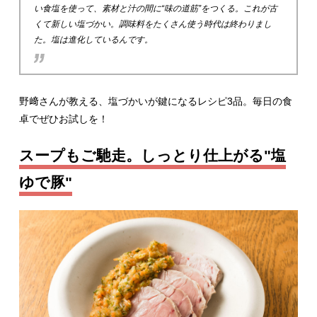
い食塩を使って、素材と汁の間に“味の道筋”をつくる。これが古
くて新しい塩づかい。調味料をたくさん使う時代は終わりまし
た。塩は進化しているんです。
野﨑さんが教える、塩づかいが鍵になるレシピ3品。毎日の食
卓でぜひお試しを！
スープもご馳走。しっとり仕上がる"塩
ゆで豚"