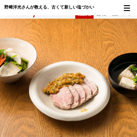
野﨑洋光さんが教える、古くて新しい塩づかい
検索
メニュー
倶楽部入会
ログイン