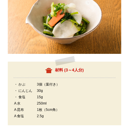
材料 (
3～4人分
)
・ かぶ
3個（葉付き）
・ にんじん
30g
・ 食塩
15g
A 水
250ml
A 昆布
1枚（5cm角）
A 食塩
2.5g