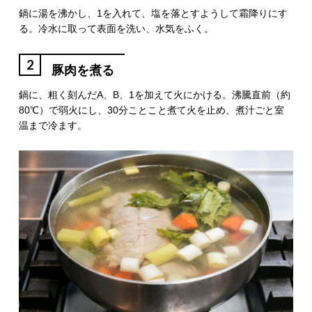
鍋に湯を沸かし、1を入れて、塩を落とすようして霜降りにす
る。冷水に取って表面を洗い、水気をふく。
2
豚肉を煮る
鍋に、粗く刻んだA、B、1を加えて火にかける。沸騰直前（約
80℃）で弱火にし、30分ことこと煮て火を止め、煮汁ごと室
温まで冷ます。