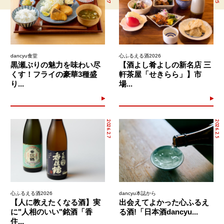
dancyu食堂
心ふるえる酒2026
黒瀬ぶりの魅力を味わい尽
【酒よし肴よしの新名店 三
くす！フライの豪華3種盛
軒茶屋「せきらら」】市
り...
場...
2026.2.7
2026.2.5
心ふるえる酒2026
dancyu本誌から
【人に教えたくなる酒】実
出会えてよかった心ふるえ
に"人相のいい"銘酒「香
る酒!「日本酒dancyu...
住...