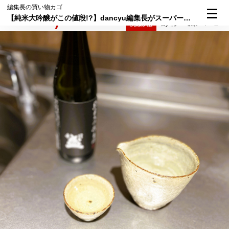
編集長の買い物カゴ
【純米大吟醸がこの値段!?】dancyu編集長がスーパーの日本酒を片っ端から飲んで、初めてリピートした酒
検索
メニュー
倶楽部入会
ログイン