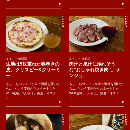
2026.8.8
2026.8.9
ようこそ!俺酒場
ようこそ!俺酒場
生地は5枚重ねた春巻きの
肉汁と果汁に溺れそう
皮。クリスピー&クリーミ
な"おしゃれ焼き肉"。サ
ー...
ンジョ...
もし、あのシェフが家で酒場を開いた
もし、あのシェフが家で酒場を開いた
ら......という妄想からスタートした
ら......という妄想からスタートした
WEB連載。3人目は、鎌倉「オステ
WEB連載。3人目は、鎌倉「オステ
リ...
リ...
2026.8.7
2026.8.4