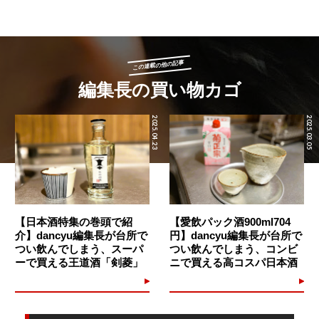
この連載の他の記事
編集長の買い物カゴ
2025.04.23
2025.03.05
【日本酒特集の巻頭で紹
【愛飲パック酒900ml704
介】dancyu編集長が台所で
円】dancyu編集長が台所で
つい飲んでしまう、スーパ
つい飲んでしまう、コンビ
ーで買える王道酒「剣菱」
ニで買える高コスパ日本酒