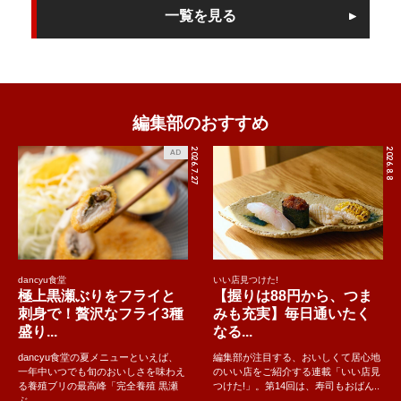
一覧を見る
編集部のおすすめ
2026.7.27
2026.8.8
AD
dancyu食堂
いい店見つけた!
極上黒瀬ぶりをフライと
【握りは88円から、つま
刺身で！贅沢なフライ3種
みも充実】毎日通いたく
盛り...
なる...
dancyu食堂の夏メニューといえば、
編集部が注目する、おいしくて居心地
一年中いつでも旬のおいしさを味わえ
のいい店をご紹介する連載「いい店見
る養殖ブリの最高峰「完全養殖 黒瀬
つけた!」。第14回は、寿司もおばん..
ぶ..