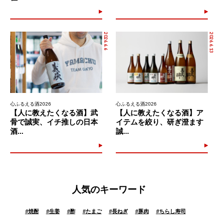
2026.6.6
2026.6.13
心ふるえる酒2026
心ふるえる酒2026
【人に教えたくなる酒】武
【人に教えたくなる酒】ア
骨で誠実、イチ推しの日本
イテムを絞り、研ぎ澄ます
酒...
誠...
人気のキーワード
#
焼酎
#
生姜
#
酢
#
たまご
#
長ねぎ
#
豚肉
#
ちらし寿司