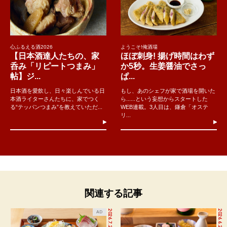
心ふるえる酒2026
ようこそ!俺酒場
【日本酒達人たちの、家
ほぼ刺身! 揚げ時間はわず
呑み「リピートつまみ」
か5秒。生姜醤油でさっ
帖】ジ...
ぱ...
日本酒を愛飲し、日々楽しんでいる日
もし、あのシェフが家で酒場を開いた
本酒ライターさんたちに、家でつく
ら......という妄想からスタートした
る“テッパンつまみ”を教えていただ...
WEB連載。3人目は、鎌倉「オステ
リ...
関連する記事
2026.7.27
2026.6.25
AD