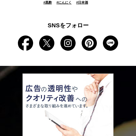
#
黒酢
#
にんにく
#
日本酒
SNSをフォロー