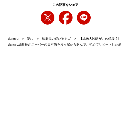
この記事をシェア
dancyu
読む
編集長の買い物カゴ
【純米大吟醸がこの値段!?】
dancyu編集長がスーパーの日本酒を片っ端から飲んで、初めてリピートした酒