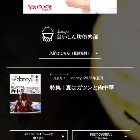
入部はこちら（登録無料）
dancyu2026年夏号
最新号！
特集：夏はガツンと肉中華
PRESIDENT Storeで
雑誌の予約購読は
購入する
こちらから