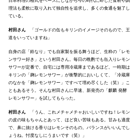
日本料理の格式をベースにしながら今の時代に即した食材や調
理法も柔軟に取り入れて独自性を追求し、多くの食通を魅了し
ている。
村田さん
「ゴールドの缶もキリンのイメージそのもので、王
道をいっていますね」
自身の店「鈴なり」でも自家製を振る舞うほど、生粋の「レモ
ンサワー好き」という村田さん。毎日の晩酌でも缶入りレモン
サワーが定番で、自宅には専用冷蔵庫まであるほど。一時期は
キリンの「麹レモンサワー」が衝撃的においしくて、「冷蔵庫
のなかを「麹レモンサワー」ですべて埋め尽くした（笑）」こ
ともあるそう。そんな村田さんに早速、新発売の「麒麟 発酵
レモンサワー」を試してもらった。
村田さん
「うん、これメチャメチャおいしいですね！レモン
の皮の味もちゃんとあって、ほど良い苦味もある。甘みも適度
で、鼻に抜ける香りはレモンそのもの。バランスがいいんでし
ょうね。忖度なしにうまいです（笑）」