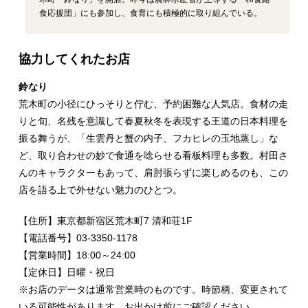
食応援団」にも参加し、食育にも積極的に取り組んでいる。
協力してくれたお店
鈴なり
荒木町の小径にひっそりと佇む、予約困難な人気店。食材の走
りと旬、名残を意識して春夏秋冬を表現する王道の日本料理を
振る舞うが、「生雲丹と蟹の内子、フカヒレの玉地蒸し」な
ど、取り合わせの妙で食通を唸らせる看板料理も多数。村田さ
んのキャラクターもあって、肩肘張らずに楽しめるのも、この
店を語る上で外せない魅力のひとつ。
【住所】東京都新宿区荒木町7 清和荘1F
【電話番号】03‐3350‐1178
【営業時間】18:00～24:00
【定休日】日曜・祝日
※お店のデータは通常営業時のものです。時節柄、変更されて
いる可能性があります。お出かけ前にご確認ください。