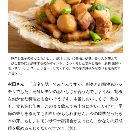
「豚肉と里芋の煮っころがし」。煮汁は出汁に醤油、砂糖、みりんを加えて
「少し甘めに」調味するのがポイント。こっくりした甘みと脂を「麒麟 発酵レ
モンサワー」がスッとリセットしてくれる。木の芽の爽やかな香りも最高のア
クセント。
村田さん
「自宅で試してみたんですが、刺身との相性もバッ
チリでした。発酵レモンのおいしさが合うんでしょうね。胡椒
を効かせた料理とも合いそうです。本当においしくて、飲み
も、食も進む印象。このまま飲んでも十分においしいけど、季
節の香りを添えても面白いかもしれません。今の時季だったら
木の芽。もし、レモンサワー評議会があったら、かなりの好成
績を収めるんじゃないですか？（笑）」