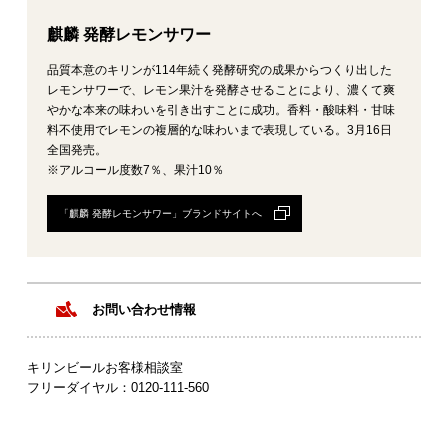
麒麟 発酵レモンサワー
品質本意のキリンが114年続く発酵研究の成果からつくり出した
レモンサワーで、レモン果汁を発酵させることにより、濃くて爽
やかな本来の味わいを引き出すことに成功。香料・酸味料・甘味
料不使用でレモンの複層的な味わいまで表現している。3月16日
全国発売。
※アルコール度数7％、果汁10％
「麒麟 発酵レモンサワー」ブランドサイトへ
お問い合わせ情報
キリンビールお客様相談室
フリーダイヤル：0120‐111‐560