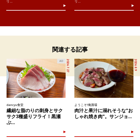
リ...
リ...
関連する記事
2026.7.27
2026.8.9
AD
dancyu食堂
ようこそ!俺酒場
繊細な脂のりの刺身とサク
肉汁と果汁に溺れそうな"お
サク3種盛りフライ！黒瀬
しゃれ焼き肉"。サンジョ...
ぶ...