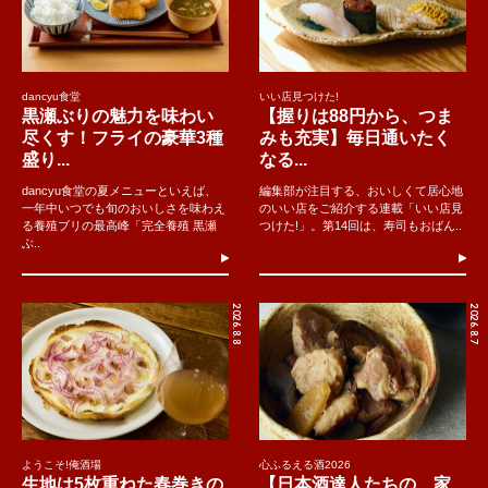
dancyu食堂
いい店見つけた!
黒瀬ぶりの魅力を味わい
【握りは88円から、つま
尽くす！フライの豪華3種
みも充実】毎日通いたく
盛り...
なる...
dancyu食堂の夏メニューといえば、
編集部が注目する、おいしくて居心地
一年中いつでも旬のおいしさを味わえ
のいい店をご紹介する連載「いい店見
る養殖ブリの最高峰「完全養殖 黒瀬
つけた!」。第14回は、寿司もおばん..
ぶ..
2026.8.8
2026.8.7
ようこそ!俺酒場
心ふるえる酒2026
生地は5枚重ねた春巻きの
【日本酒達人たちの、家