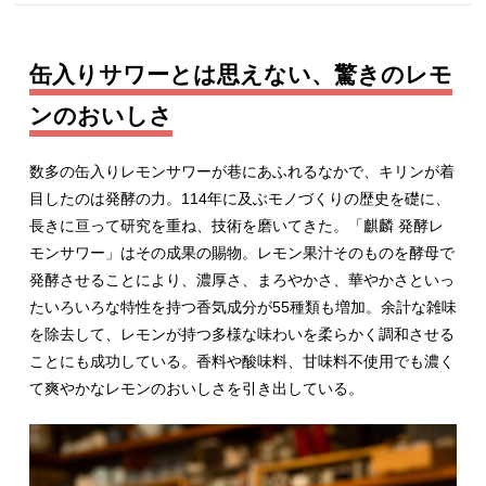
缶入りサワーとは思えない、驚きのレモ
ンのおいしさ
数多の缶入りレモンサワーが巷にあふれるなかで、キリンが着
目したのは発酵の力。114年に及ぶモノづくりの歴史を礎に、
長きに亘って研究を重ね、技術を磨いてきた。「麒麟 発酵レ
モンサワー」はその成果の賜物。レモン果汁そのものを酵母で
発酵させることにより、濃厚さ、まろやかさ、華やかさといっ
たいろいろな特性を持つ香気成分が55種類も増加。余計な雑味
を除去して、レモンが持つ多様な味わいを柔らかく調和させる
ことにも成功している。香料や酸味料、甘味料不使用でも濃く
て爽やかなレモンのおいしさを引き出している。