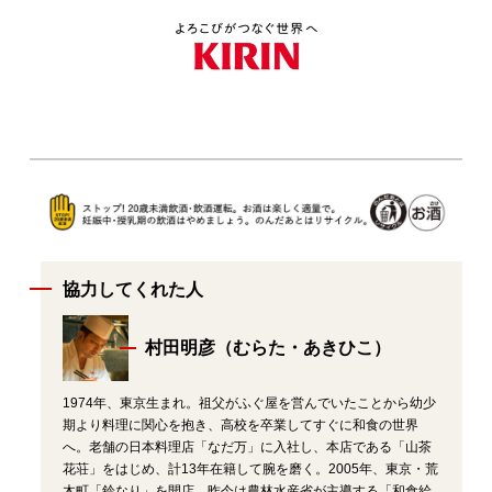
協力してくれた人
村田明彦（むらた・あきひこ）
1974年、東京生まれ。祖父がふぐ屋を営んでいたことから幼少
期より料理に関心を抱き、高校を卒業してすぐに和食の世界
へ。老舗の日本料理店「なだ万」に入社し、本店である「山茶
花荘」をはじめ、計13年在籍して腕を磨く。2005年、東京・荒
木町「鈴なり」を開店。昨今は農林水産省が主導する「和食給