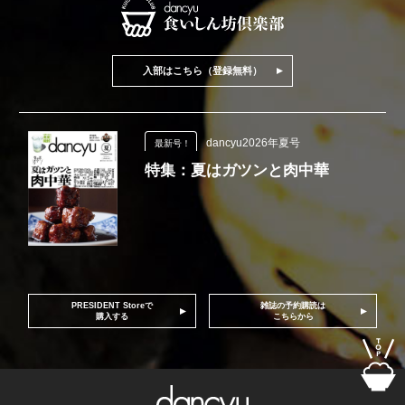
入部はこちら（登録無料）
dancyu2026年夏号
最新号！
特集：夏はガツンと肉中華
PRESIDENT Storeで
雑誌の予約購読は
購入する
こちらから