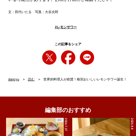
文：田代いたる 写真：大谷次郎
#
レモンサワー
この記事をシェア
dancyu
読む
世界的料理人が絶賛！格別おいしいレモンサワー誕生！
編集部のおすすめ
2026.7.27
2026.8.8
AD