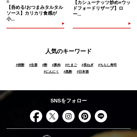
【カシューナッツ炒め×ウッ
所
【呑める!おつまみタルタル
ドフォードリザーブ】ロ
ソース】カリカリ食感が
ー...
小...
人気のキーワード
#
焼酎
#
生姜
#
酢
#
豚肉
#
たまご
#
長ねぎ
#
ちらし寿司
#
にんにく
#
黒酢
#
日本酒
SNSをフォロー