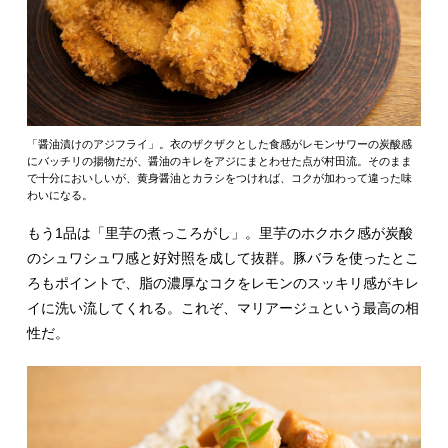
「醤油漬けのアジフライ」。衣のザクザクとした食感がレモンサワーの炭酸感
にバッチリの揚物だが、醤油のキレをアジにまとわせた点が村田流。そのまま
で十分においしいが、黄身醤油とカラシをつければ、コクが加わって違った味
わいになる。
もう1品は「里芋の煮っころがし」。里芋のホクホク感が炭酸
のシュワシュワ感と好対照を成して抜群。豚バラを使ったとこ
ろもポイントで、脂の濃厚なコクをレモンのスッキリ感がキレ
イに洗い流してくれる。これぞ、マリアージュという最高の相
性だ。