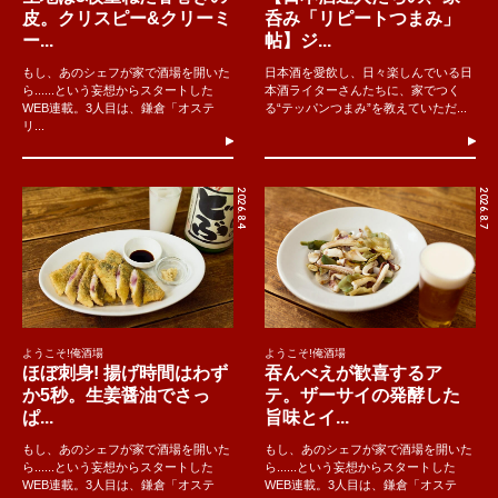
皮。クリスピー&クリーミ
呑み「リピートつまみ」
ー...
帖】ジ...
もし、あのシェフが家で酒場を開いた
日本酒を愛飲し、日々楽しんでいる日
ら......という妄想からスタートした
本酒ライターさんたちに、家でつく
WEB連載。3人目は、鎌倉「オステ
る“テッパンつまみ”を教えていただ...
リ...
2026.8.4
2026.8.7
ようこそ!俺酒場
ようこそ!俺酒場
ほぼ刺身! 揚げ時間はわず
吞んべえが歓喜するア
か5秒。生姜醤油でさっ
テ。ザーサイの発酵した
ぱ...
旨味とイ...
もし、あのシェフが家で酒場を開いた
もし、あのシェフが家で酒場を開いた
ら......という妄想からスタートした
ら......という妄想からスタートした
WEB連載。3人目は、鎌倉「オステ
WEB連載。3人目は、鎌倉「オステ