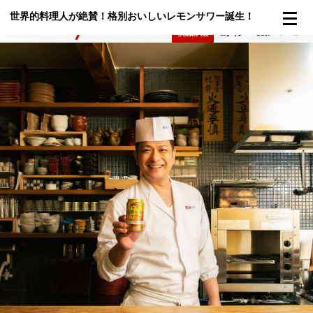
世界的料理人が絶賛！格別おいしいレモンサワー誕生！
検索
メニュー
倶楽部入会
ログイン