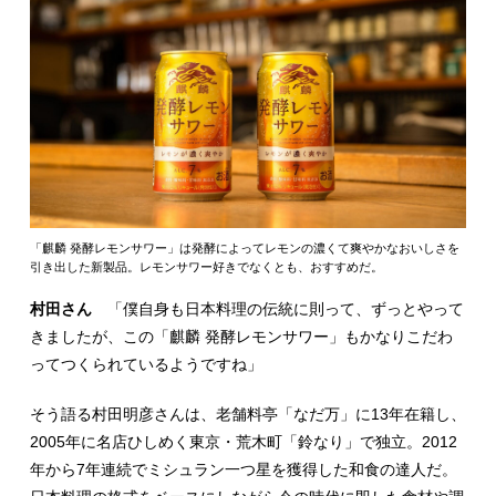
「麒麟 発酵レモンサワー」は発酵によってレモンの濃くて爽やかなおいしさを
引き出した新製品。レモンサワー好きでなくとも、おすすめだ。
村田さん
「僕自身も日本料理の伝統に則って、ずっとやって
きましたが、この「麒麟 発酵レモンサワー」もかなりこだわ
ってつくられているようですね」
そう語る村田明彦さんは、老舗料亭「なだ万」に13年在籍し、
2005年に名店ひしめく東京・荒木町「鈴なり」で独立。2012
年から7年連続でミシュラン一つ星を獲得した和食の達人だ。