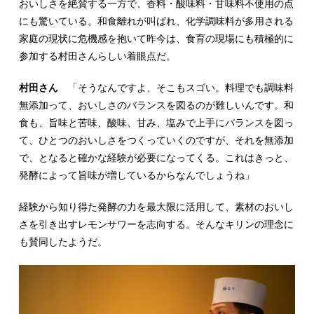
おいしさを絶賛する一方で、香料・酸味料・甘味料不使用の点
にも驚いている。和食離れが叫ばれ、化学調味料が多用される
家庭の現状に危機感を抱いて昨今は、食育の現場にも積極的に
参加する村田さんらしい着眼点だ。
村田さん
「そうなんですよ、そこもスゴい。料理でも調味料
無添加って、おいしさのバランスを図るのが難しいんです。和
食も、旨味と苦味、酸味、甘み、塩みで上手にバランスを図っ
て、ひとつのおいしさをつくっていくのですが、それを無添加
で、となると確かな経験が必要になってくる。これはきっと、
発酵によって旨味が増しているからなんでしょうね」
経験から知り得た発酵の力を最大限に活用して、素材のおいし
さを引き出すレモンサワーを志向する。そんなキリンの理念に
も賛同したようだ。