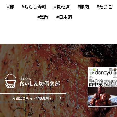
#
酢
#
ちらし寿司
#
長ねぎ
#
豚肉
#
たまご
#
黒酢
#
日本酒
入部はこちら（登録無料）