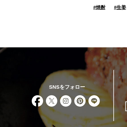
#
焼酎
#
生姜
SNSをフォロー