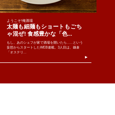
ようこそ!俺酒場
太麺も細麺もショートもごち
ゃ混ぜ! 食感豊かな「色...
もし、あのシェフが家で酒場を開いたら......という
妄想からスタートしたWEB連載。3人目は、鎌倉
「オステリ...