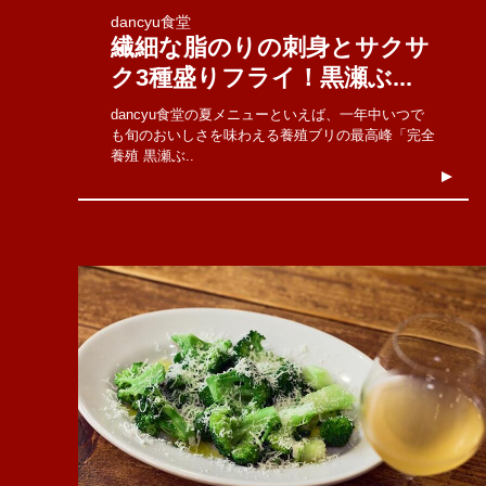
dancyu食堂
繊細な脂のりの刺身とサクサ
ク3種盛りフライ！黒瀬ぶ...
dancyu食堂の夏メニューといえば、一年中いつで
も旬のおいしさを味わえる養殖ブリの最高峰「完全
養殖 黒瀬ぶ..