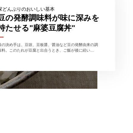
家どんぶりのおいしい基本
豆の発酵調味料が味に深みを
持たせる"麻婆豆腐丼"
味の決め手は、豆豉、豆板醤、醤油など豆の発酵由来の調
味料。このたれが豆腐と出合うとき、ご飯が後に続い...