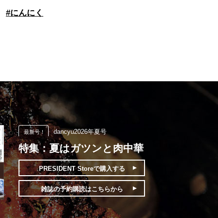
#
にんにく
dancyu2026年夏号
最新号！
特集：夏はガツンと肉中華
PRESIDENT Storeで
購入する
雑誌の予約購読は
こちらから