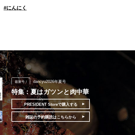
#
にんにく
dancyu2026年夏号
最新号！
特集：夏はガツンと肉中華
PRESIDENT Storeで
購入する
雑誌の予約購読は
こちらから