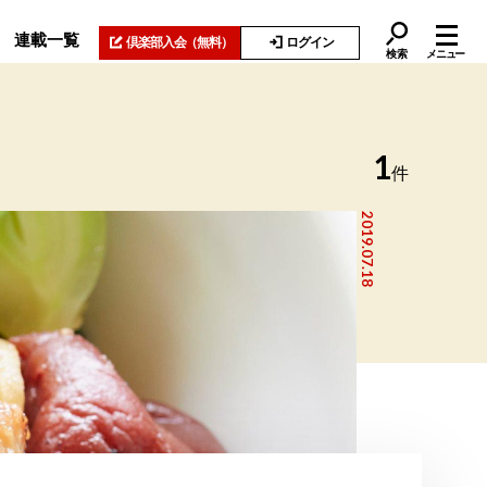
連載一覧
倶楽部入会
（無料）
ログイン
検索
メニュー
1
件
2019.07.18