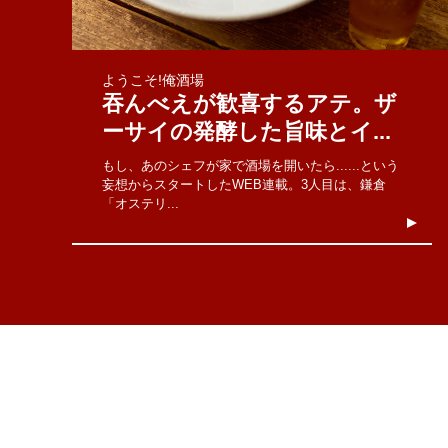
ようこそ!俺酒場
吞んべえが歓喜するアテ。ザ
ーサイの発酵した旨味とイ...
もし、あのシェフが家で酒場を開いたら......という
妄想からスタートしたWEB連載。3人目は、鎌倉
「オステリ...