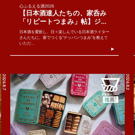
心ふるえる酒2026
【日本酒達人たちの、家呑み
「リピートつまみ」帖】ジ...
日本酒を愛飲し、日々楽しんでいる日本酒ライター
さんたちに、家でつくる“テッパンつまみ”を教えて
いただ...
2026.8.7
2026.8.2