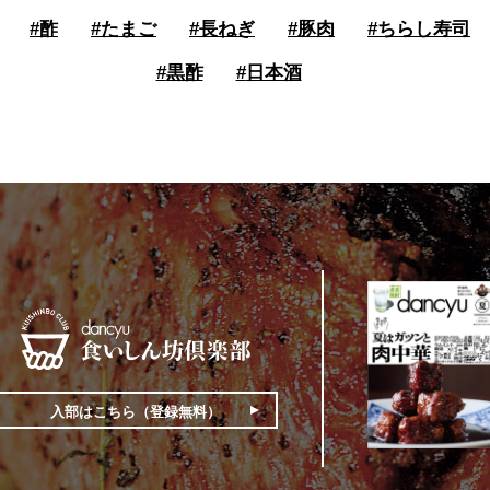
#
酢
#
たまご
#
長ねぎ
#
豚肉
#
ちらし寿司
#
黒酢
#
日本酒
入部はこちら（登録無料）