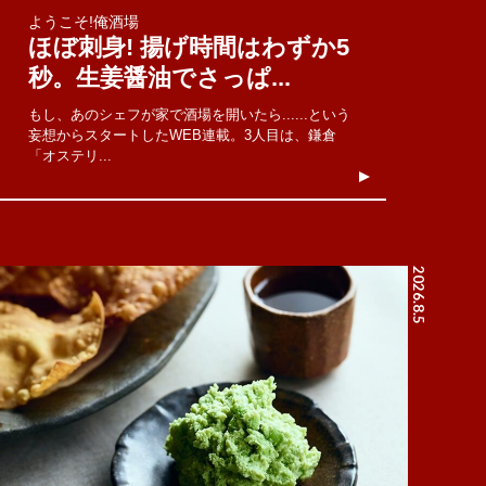
ようこそ!俺酒場
ほぼ刺身! 揚げ時間はわずか5
秒。生姜醤油でさっぱ...
もし、あのシェフが家で酒場を開いたら......という
妄想からスタートしたWEB連載。3人目は、鎌倉
「オステリ...
2026.8.5