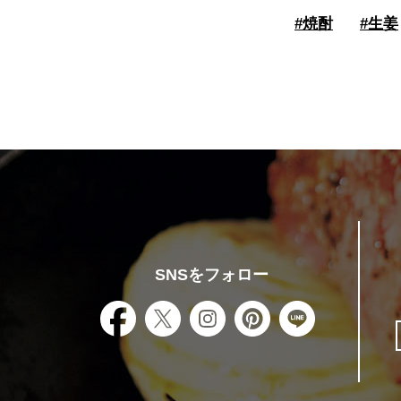
#
焼酎
#
生姜
SNSをフォロー