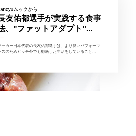
dancyuムックから
長友佑都選手が実践する食事
法、"ファットアダプト"...
サッカー日本代表の長友佑都選手は、より良いパフォーマ
ンスのためピッチ外でも徹底した生活をしていること...