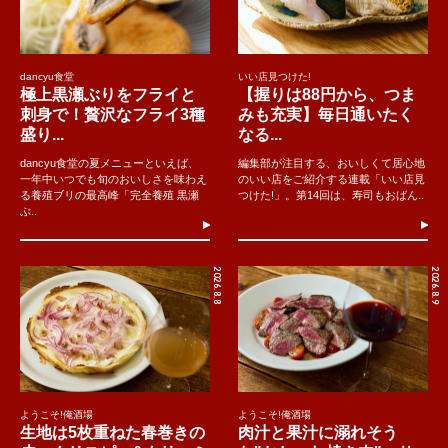
dancyu食堂
いい店見つけた!
極上黒瀬ぶりをフライと
【握りは88円から、つま
刺身で！贅沢なフライ3種
みも充実】毎日通いたく
盛り...
なる...
dancyu食堂の夏メニューといえば、
編集部が注目する、おいしくて居心地
一年中いつでも旬のおいしさを味わえ
のいい店をご紹介する連載「いい店見
る養殖ブリの最高峰「完全養殖 黒瀬
つけた!」。第14回は、寿司もおばん..
ぶ..
2026.8.8
2026.8.9
ようこそ!俺酒場
ようこそ!俺酒場
生地は5枚重ねた春巻きの
肉汁と果汁に溺れそう