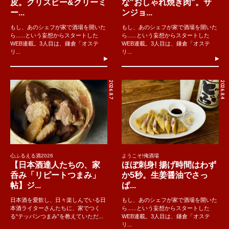
皮。クリスピー&クリーミ
な"おしゃれ焼き肉"。サ
ー...
ンジョ...
もし、あのシェフが家で酒場を開いた
もし、あのシェフが家で酒場を開いた
ら......という妄想からスタートした
ら......という妄想からスタートした
WEB連載。3人目は、鎌倉「オステ
WEB連載。3人目は、鎌倉「オステ
リ...
リ...
2026.8.7
2026.8.4
心ふるえる酒2026
ようこそ!俺酒場
【日本酒達人たちの、家
ほぼ刺身! 揚げ時間はわず
呑み「リピートつまみ」
か5秒。生姜醤油でさっ
帖】ジ...
ぱ...
日本酒を愛飲し、日々楽しんでいる日
もし、あのシェフが家で酒場を開いた
本酒ライターさんたちに、家でつく
ら......という妄想からスタートした
る“テッパンつまみ”を教えていただ...
WEB連載。3人目は、鎌倉「オステ
リ...