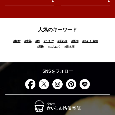
人気のキーワード
#
焼酎
#
生姜
#
酢
#
たまご
#
長ねぎ
#
豚肉
#
ちらし寿司
#
黒酢
#
にんにく
#
日本酒
SNSをフォロー