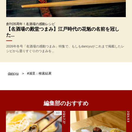
創刊35周年！名酒場の感動レシピ
【名酒場の殿堂つまみ】江戸時代の花魁の名前を冠し
た...
2026年冬号「名酒場の感動つまみ」特集で、もしもdancyuがこれまで掲載したレ
シピから選りすぐりのつまみを...
dancyu
#浦里：検索結果
編集部のおすすめ
2026.7.27
2026.8.8
AD