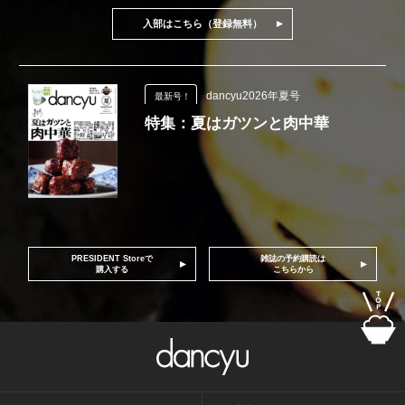
入部はこちら（登録無料）
dancyu2026年夏号
最新号！
特集：夏はガツンと肉中華
PRESIDENT Storeで
雑誌の予約購読は
購入する
こちらから