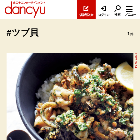
検索
メニュー
倶楽部入会
ログイン
#ツブ貝
1
件
2022.05.14