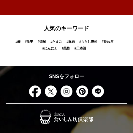
人気のキーワード
#
酢
#
生姜
#
焼酎
#
たまご
#
豚肉
#
ちらし寿司
#
長ねぎ
#
にんにく
#
黒酢
#
日本酒
SNSをフォロー