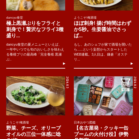
dancyu食堂
ようこそ!俺酒場
極上黒瀬ぶりをフライと
ほぼ刺身! 揚げ時間はわず
刺身で！贅沢なフライ3種
か5秒。生姜醤油でさっ
盛り...
ぱ...
dancyu食堂の夏メニューといえば、
もし、あのシェフが家で酒場を開いた
一年中いつでも旬のおいしさを味わえ
ら......という妄想からスタートした
る養殖ブリの最高峰「完全養殖 黒瀬
WEB連載。3人目は、鎌倉「オステ
ぶ..
リ...
2026.8.5
2026.8.2
ようこそ!俺酒場
日本おやつ図鑑
野菜、チーズ、オリーブ
【名古屋発・クッキー缶
オイルの三位一体感に唸
ブームの火付け役】伊勢