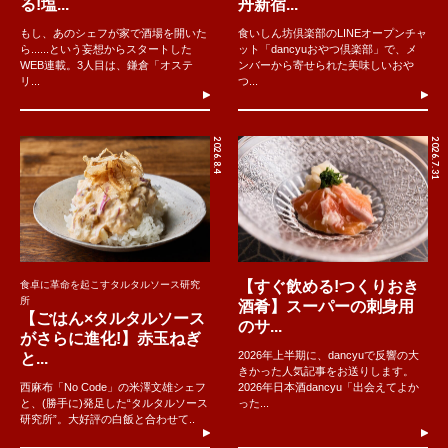
る!塩...
丹新宿...
もし、あのシェフが家で酒場を開いた
食いしん坊倶楽部のLINEオープンチャ
ら......という妄想からスタートした
ット「dancyuおやつ倶楽部」で、メ
WEB連載。3人目は、鎌倉「オステ
ンバーから寄せられた美味しいおや
リ...
つ...
2026.8.4
2026.7.31
【すぐ飲める!つくりおき
食卓に革命を起こすタルタルソース研究
所
酒肴】スーパーの刺身用
【ごはん×タルタルソース
のサ...
がさらに進化!】赤玉ねぎ
2026年上半期に、dancyuで反響の大
と...
きかった人気記事をお送りします。
西麻布「No Code」の米澤文雄シェフ
2026年日本酒dancyu「出会えてよか
と、(勝手に)発足した“タルタルソース
った...
研究所”。大好評の白飯と合わせて..