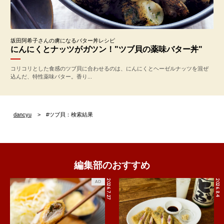
坂田阿希子さんの虜になるバター丼レシピ
にんにくとナッツがガツン！"ツブ貝の薬味バター丼"
コリコリとした食感のツブ貝に合わせるのは、にんにくとヘーゼルナッツを混ぜ
込んだ、特性薬味バター。香り...
dancyu
#ツブ貝：検索結果
編集部のおすすめ
2026.7.27
2026.8.4
AD