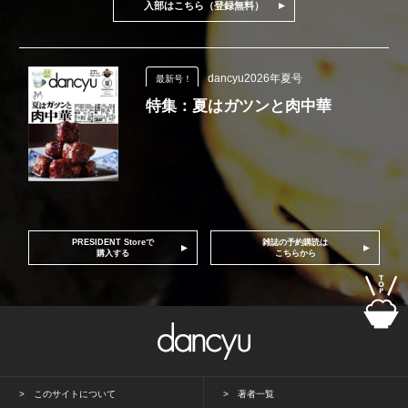
入部はこちら（登録無料）
dancyu2026年夏号
最新号！
特集：夏はガツンと肉中華
PRESIDENT Storeで
雑誌の予約購読は
購入する
こちらから
このサイトについて
著者一覧