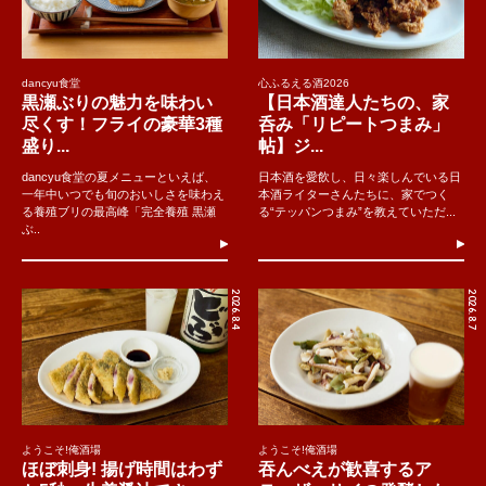
dancyu食堂
心ふるえる酒2026
黒瀬ぶりの魅力を味わい
【日本酒達人たちの、家
尽くす！フライの豪華3種
呑み「リピートつまみ」
盛り...
帖】ジ...
dancyu食堂の夏メニューといえば、
日本酒を愛飲し、日々楽しんでいる日
一年中いつでも旬のおいしさを味わえ
本酒ライターさんたちに、家でつく
る養殖ブリの最高峰「完全養殖 黒瀬
る“テッパンつまみ”を教えていただ...
ぶ..
2026.8.4
2026.8.7
ようこそ!俺酒場
ようこそ!俺酒場
ほぼ刺身! 揚げ時間はわず
吞んべえが歓喜するア