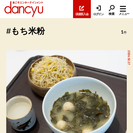
検索
メニュー
倶楽部入会
ログイン
#もち米粉
1
件
2026.02.27