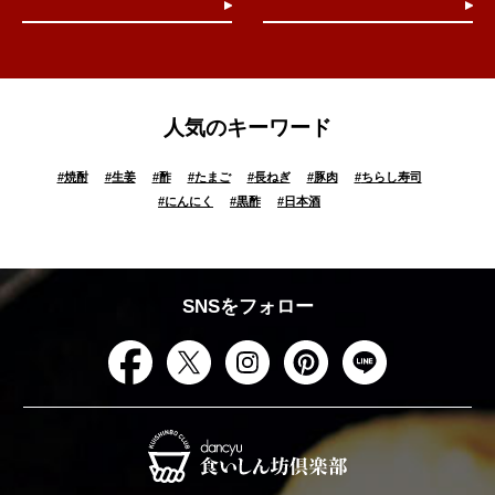
人気のキーワード
#
焼酎
#
生姜
#
酢
#
たまご
#
長ねぎ
#
豚肉
#
ちらし寿司
#
にんにく
#
黒酢
#
日本酒
SNSをフォロー