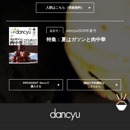
入部はこちら（登録無料）
dancyu2026年夏号
最新号！
特集：夏はガツンと肉中華
PRESIDENT Storeで
雑誌の予約購読は
購入する
こちらから