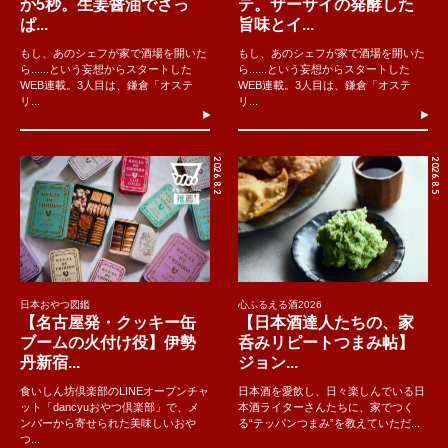
か5秒。生姜醤油でさっ
テ。ザーサイの発酵した
ぱ...
旨味とイ...
もし、あのシェフが家で酒場を開いた
もし、あのシェフが家で酒場を開いた
ら......という妄想からスタートした
ら......という妄想からスタートした
WEB連載。3人目は、鎌倉「オステ
WEB連載。3人目は、鎌倉「オステ
リ...
リ...
2026.8.2
2026.8.5
日本おやつ図鑑
心ふるえる酒2026
【名古屋発・クッキー缶
【日本酒達人たちの、家
ブームの火付け役】伊勢
呑みリピートつまみ帖】
丹新宿...
ジョン...
食いしん坊倶楽部のLINEオープンチャ
日本酒を愛飲し、日々楽しんでいる日
ット「dancyuおやつ倶楽部」で、メ
本酒ライターさんたちに、家でつく
ンバーから寄せられた美味しいおや
る“テッパンつまみ”を教えていただ...
つ...