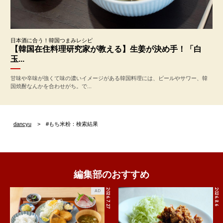
日本酒に合う！韓国つまみレシピ
【韓国在住料理研究家が教える】生姜が決め手！「白
玉...
甘味や辛味が強くて味の濃いイメージがある韓国料理には、ビールやサワー、韓
国焼酎なんかを合わせがち。で...
dancyu
#もち米粉：検索結果
編集部のおすすめ
2026.7.27
2026.8.6
AD