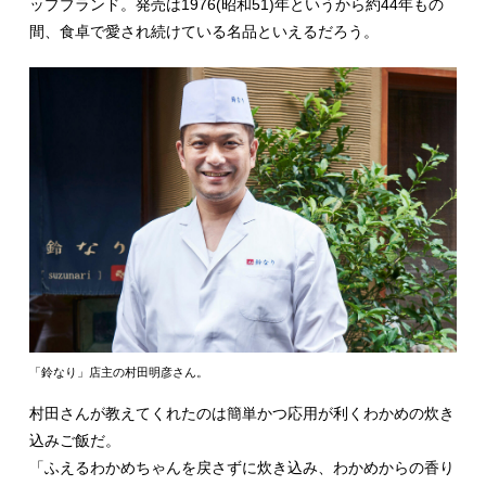
ップブランド。発売は1976(昭和51)年というから約44年もの
間、食卓で愛され続けている名品といえるだろう。
「鈴なり」店主の村田明彦さん。
村田さんが教えてくれたのは簡単かつ応用が利くわかめの炊き
込みご飯だ。
「ふえるわかめちゃんを戻さずに炊き込み、わかめからの香り