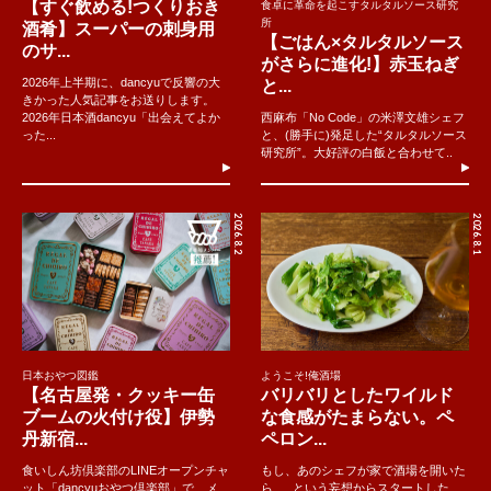
【すぐ飲める!つくりおき
食卓に革命を起こすタルタルソース研究
所
酒肴】スーパーの刺身用
【ごはん×タルタルソース
のサ...
がさらに進化!】赤玉ねぎ
2026年上半期に、dancyuで反響の大
と...
きかった人気記事をお送りします。
2026年日本酒dancyu「出会えてよか
西麻布「No Code」の米澤文雄シェフ
った...
と、(勝手に)発足した“タルタルソース
研究所”。大好評の白飯と合わせて..
2026.8.2
2026.8.1
日本おやつ図鑑
ようこそ!俺酒場
【名古屋発・クッキー缶
バリバリとしたワイルド
ブームの火付け役】伊勢
な食感がたまらない。ペ
丹新宿...
ペロン...
食いしん坊倶楽部のLINEオープンチャ
もし、あのシェフが家で酒場を開いた
ット「dancyuおやつ倶楽部」で、メ
ら......という妄想からスタートした