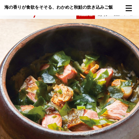
海の香りが食欲をそそる、わかめと秋鮭の炊き込みご飯
検索
メニュー
倶楽部入会
ログイン