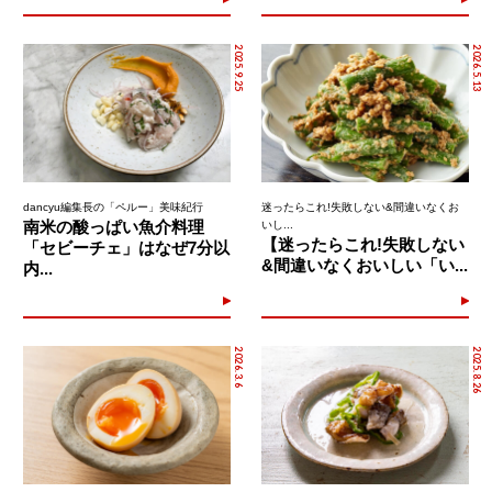
2025.9.25
2026.5.13
dancyu編集長の「ペルー」美味紀行
迷ったらこれ!失敗しない&間違いなくお
南米の酸っぱい魚介料理
いし...
【迷ったらこれ!失敗しない
「セビーチェ」はなぜ7分以
&間違いなくおいしい「い...
内...
2026.3.6
2025.8.26