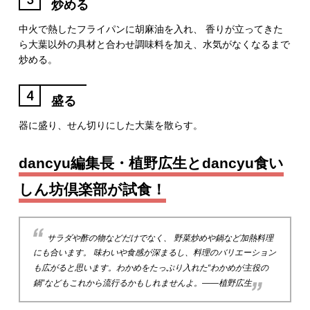
炒める
中火で熱したフライパンに胡麻油を入れ、 香りが立ってきた
ら大葉以外の具材と合わせ調味料を加え、水気がなくなるまで
炒める。
4
盛る
器に盛り、せん切りにした大葉を散らす。
dancyu編集長・植野広生とdancyu食い
しん坊倶楽部が試食！
サラダや酢の物などだけでなく、 野菜炒めや鍋など加熱料理
にも合います。 味わいや食感が深まるし、料理のバリエーション
も広がると思います。わかめをたっぷり入れた“わかめが主役の
鍋”などもこれから流行るかもしれませんよ。――植野広生