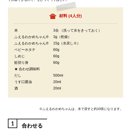
材料 (
4人分
)
米
3合 （洗って水をきっておく）
ふえるわかめちゃん®
3g（乾燥）
ふえるわかめちゃん®
15g（水戻し※）
ベビーホタテ
60g
しめじ
60g
鮭切り身
60g
★ 合わせ調味料
だし
500ml
うす口醤油
20ml
酒
20ml
※ふえるわかめちゃんは、水で戻すと約10倍になります。
1
合わせる