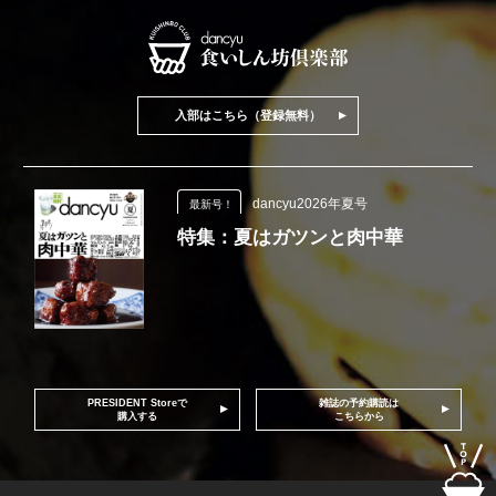
入部はこちら（登録無料）
dancyu2026年夏号
最新号！
特集：夏はガツンと肉中華
PRESIDENT Storeで
雑誌の予約購読は
購入する
こちらから