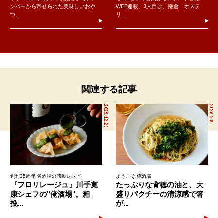
ンバーから寄せられた美味しいおや
WEB連載。3人目は、鎌倉「オステ
つ...
リ...
関連する記事
2025.12.23
2026.5.8
創刊35周年!名酒場の感動レシピ
ようこそ!俺酒場
『フロリレージュ』川手寛
たっぷりな背徳の油と、大
康シェフの"俺酒場"。粗
盛りパクチーの清涼感で箸
挽...
が...