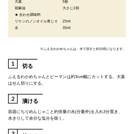
大葉
5枚
胡麻油
大さじ1弱
★ 合わせ調味料
リケンのノンオイル青じそ
25ml
水
35ml
※ふえるわかめちゃんは、水で戻すと約10倍になります。
1
切る
ふえるわかめちゃんとピーマンは約3cm幅にカットする。大葉
はせん切りにする。
2
漬ける
容器にちりめんじゃこと約倍量の水(分量外)を入れ3分置き、
水きりして余分な塩分を除く。
3