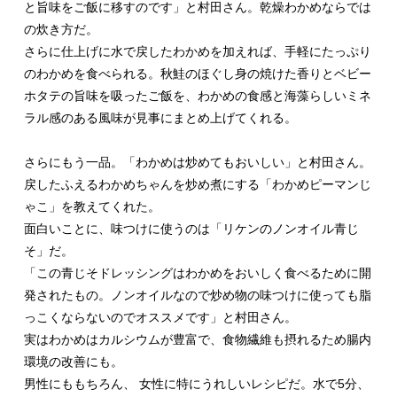
と旨味をご飯に移すのです」と村田さん。乾燥わかめならでは
の炊き方だ。
さらに仕上げに水で戻したわかめを加えれば、手軽にたっぷり
のわかめを食べられる。秋鮭のほぐし身の焼けた香りとベビー
ホタテの旨味を吸ったご飯を、わかめの食感と海藻らしいミネ
ラル感のある風味が見事にまとめ上げてくれる。
さらにもう一品。「わかめは炒めてもおいしい」と村田さん。
戻したふえるわかめちゃんを炒め煮にする「わかめピーマンじ
ゃこ」を教えてくれた。
面白いことに、味つけに使うのは「リケンのノンオイル青じ
そ」だ。
「この青じそドレッシングはわかめをおいしく食べるために開
発されたもの。ノンオイルなので炒め物の味つけに使っても脂
っこくならないのでオススメです」と村田さん。
実はわかめはカルシウムが豊富で、食物繊維も摂れるため腸内
環境の改善にも。
男性にももちろん、 女性に特にうれしいレシピだ。水で5分、