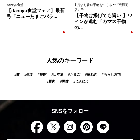
dancyu食堂
刺身より旨い干物をつくる!〜「島源商
【dancyu食堂フェア】最新
店」干..
【干物は揚げても旨い!】ワ
号「ニューたまごパラ...
インが進む「カマス干物
の...
人気のキーワード
#
酢
#
生姜
#
焼酎
#
日本酒
#
たまご
#
長ねぎ
#
ちらし寿司
#
豚肉
#
黒酢
#
にんにく
SNSをフォロー