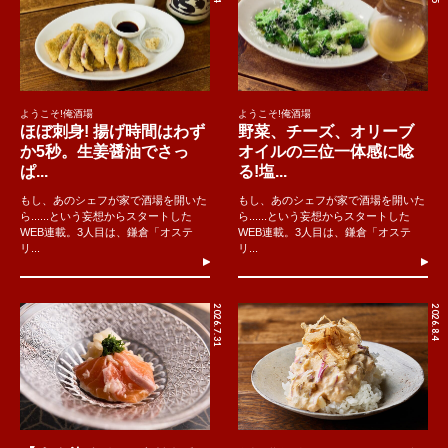
ようこそ!俺酒場
ようこそ!俺酒場
ほぼ刺身! 揚げ時間はわず
野菜、チーズ、オリーブ
か5秒。生姜醤油でさっ
オイルの三位一体感に唸
ぱ...
る!塩...
もし、あのシェフが家で酒場を開いた
もし、あのシェフが家で酒場を開いた
ら......という妄想からスタートした
ら......という妄想からスタートした
WEB連載。3人目は、鎌倉「オステ
WEB連載。3人目は、鎌倉「オステ
リ...
リ...
2026.7.31
2026.8.4